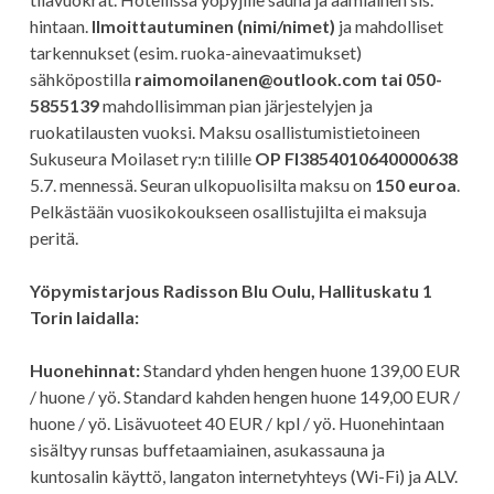
hintaan.
Ilmoittautuminen (nimi/nimet)
ja mahdolliset
tarkennukset (esim. ruoka-ainevaatimukset)
sähköpostilla
raimomoilanen@outlook.com tai 050-
5855139
mahdollisimman pian järjestelyjen ja
ruokatilausten vuoksi. Maksu osallistumistietoineen
Sukuseura Moilaset ry:n tilille
OP FI3854010640000638
5.7. mennessä. Seuran ulkopuolisilta maksu on
150 euroa
.
Pelkästään vuosikokoukseen osallistujilta ei maksuja
peritä.
Yöpymistarjous Radisson Blu Oulu, Hallituskatu 1
Torin laidalla:
Huonehinnat:
Standard yhden hengen huone 139,00 EUR
/ huone / yö. Standard kahden hengen huone 149,00 EUR /
huone / yö. Lisävuoteet 40 EUR / kpl / yö. Huonehintaan
sisältyy runsas buffetaamiainen, asukassauna ja
kuntosalin käyttö, langaton internetyhteys (Wi-Fi) ja ALV.