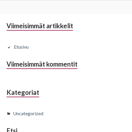
A
Viimeisimmät artikkelit
l
a
Etusivu
p
Viimeisimmät kommentit
a
l
k
Kategoriat
i
n
Uncategorized
s
Etsi