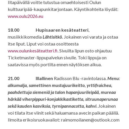
Iltapäivällä voitte tutustua omaehtoisesti Oulun
kulttuuripää-kaupunkitarjontaan. Käyntikohteita löydät:
www.oulu2026.eu
18.00 Hupisaaren kesäteatteri
,
musiikkikomedia
Lähtisitkö.
Jokainen voi varata ja ostaa
itse liput. Liput voi ostaa osoitteesta
www.oulunkesäteatteri.fi
. Sivuilta lipun osto ohjautuu
Ticketmaster-lippupalvelun sivulle. Toki lippuja on
saatavissa myös portilta ennen näytöksen alkua.
21.00 Illallinen
Radisson Blu -ravintolassa.
Menu:
alkumalja, samettinen mustajuurikeitto, yrttifraichea,
paahdettuja siemeniä ja talon hapanjuurileipää, mureaa
härkää viherpippuri-konjakkikastiketta, sitruunaperunaa
sekä kauden kasviksia, tyrnipannacotta, kahvi
. Jokainen
voi tilata itse viinit sekä haluamansa avecin paikan päällä.
Ilmoita erikoisruokavaliot: raimomoilanen@outlook.com