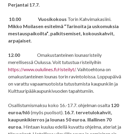
Perjantai 17.7.
10.00 Vuosikokous
Torin Kahvimakasiini.
Mikko Moilasen esitelmä
”Tarinoita ja uskomuksia
mestauspaikoilta”
,
palkitsemiset, kokouskahvit,
arpajaiset
.
12.00
Omakustanteinen lounasristeily
merellisessä Oulussa. Voit tutustua risteilyihin
https://www.oululines.fi/risteilyt/
. Vaihtoehtona on
omakustanteinen lounas torin ravintoloissa. Loppupäivä
on varattu vapaamuotoista tutustumista kaupunkiin ja
Kulttuuripääkaupunkivuoden tapahtumiin.
Osallistumismaksu koko 16.-17.7. ohjelman osalta
120
euroa/hlö
(myös puolisot).
16.7. tervetulokahvit,
kaupunkikierros ja lounas 50 euroa. Illallinen 70
euroa.
Hintaan kuuluu edellä kuvattu ohjelma, ateriat ja
tilavuokrat. Hotellissa yöpyjille sauna ja aamiainen sis.