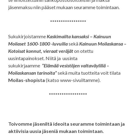
jäsenmaksu niin pääset mukaan seuramme toimintaan.
*****************
Sukukirjoistamme
Kaskimailta kansaksi
–
Kainuun
Moilaset 1600-1800 -luvuilla
sekä
Kainuun Moilaskansa –
Kotoisat konnut, vieraat veräjät
on otettu
uusintapainokset. Niitä ja uusinta
sukukirjaamme
”Elämää vesistöjen valtaväylillä –
Moilaskansan tarinoita”
sekä muita tuotteita voit tilata
Moilas-shopista
(katso www-sivuiltamme).
******************
Toivomme jäseniltä ideoita seuramme toimintaan ja
aktiivisia uusia jäseniä mukaan toimintaan.