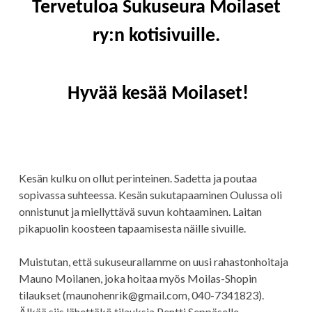
Tervetuloa Sukuseura Moilaset
T
T
L
U
A
I
J
I
ry:n kotisivuille.
A
N
E
T
U
Hyvää kesää Moilaset!
S
I
V
U
Kesän kulku on ollut perinteinen. Sadetta ja poutaa
sopivassa suhteessa. Kesän sukutapaaminen Oulussa oli
onnistunut ja miellyttävä suvun kohtaaminen. Laitan
pikapuolin koosteen tapaamisesta näille sivuille.
Muistutan, että sukuseurallamme on uusi rahastonhoitaja
Mauno Moilanen, joka hoitaa myös Moilas-Shopin
tilaukset (maunohenrik@gmail.com, 040-7341823).
Älkää siis lähettäkö tilauksia Pentti Seppäselle.