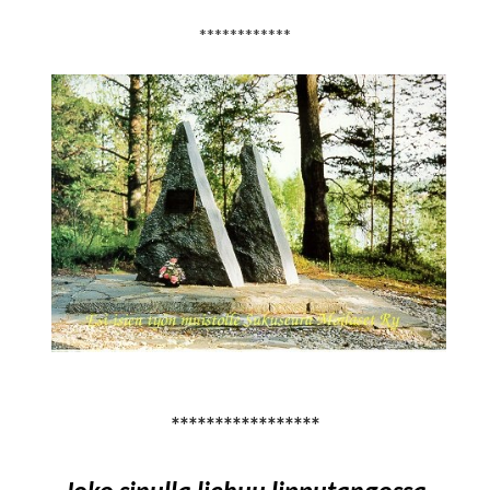
************
*****************