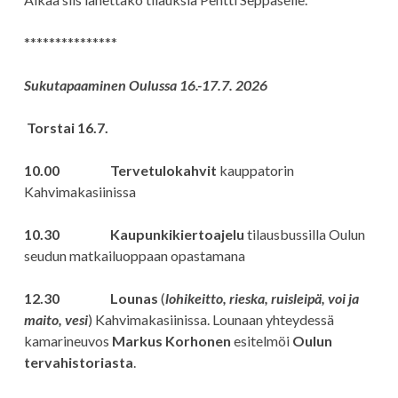
***************
Sukutapaaminen Oulussa 16.-17.7. 2026
Torstai 16.7.
10.00 Tervetulokahvit
kauppatorin
Kahvimakasiinissa
10.30 Kaupunkikiertoajelu
tilausbussilla Oulun
seudun matkailuoppaan opastamana
12.30 Lounas
(
lohikeitto, rieska, ruisleipä, voi ja
maito, vesi
) Kahvimakasiinissa. Lounaan yhteydessä
kamarineuvos
Markus Korhonen
esitelmöi
Oulun
tervahistoriasta
.