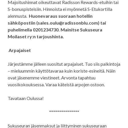
Majoitushinnat oikeuttavat Radisson Rewards-etuihin tai
S-bonuspisteisiin. Hinnoista ei myönnetä S-Etukortilla
alennusta.
Huonevaraus suoraan hotellin
sähköpostiin (sales.oulu@radissonblu.com) tai
puhelimella 0201234730.
Mainitse Sukuseura
Moilaset ry:n tarjoushinta.
Arpajaiset
Järjestämme jälleen suositut arpajaiset. Tuo siis palkintoja
– mieluummin käyttötavaraa kuin koriste-esineitä. Näin
ovat jäsenemme viestineet. Arvonta tapahtuu
vuosikokouksessa. Varaa käteistä arpojen ostoon.
Tavataan Oulussa!
***************
Sukuseuran jäsenmaksut ja liittyminen sukuseuraan