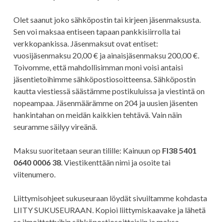
Olet saanut joko sähköpostin tai kirjeen jäsenmaksusta.
Sen voi maksaa entiseen tapaan pankkisiirrolla tai
verkkopankissa. Jäsenmaksut ovat entiset:
vuosijäsenmaksu 20,00 € ja ainaisjäsenmaksu 200,00 €.
Toivomme, että mahdollisimman moni voisi antaisi
jäsentietoihimme sähköpostiosoitteensa. Sähköpostin
kautta viestiessä säästämme postikuluissa ja viestintä on
nopeampaa. Jäsenmäärämme on 204 ja uusien jäsenten
hankintahan on meidän kaikkien tehtävä. Vain näin
seuramme säilyy vireänä.
Maksu suoritetaan seuran tilille: Kainuun op
FI38 5401
0640 0006 38
. Viestikenttään nimi ja osoite tai
viitenumero.
Liittymisohjeet sukuseuraan löydät sivuiltamme kohdasta
LIITY SUKUSEURAAN. Kopioi liittymiskaavake ja lähetä
se ilmoittettuihin sähköpostiosoitteisiin ja maksa