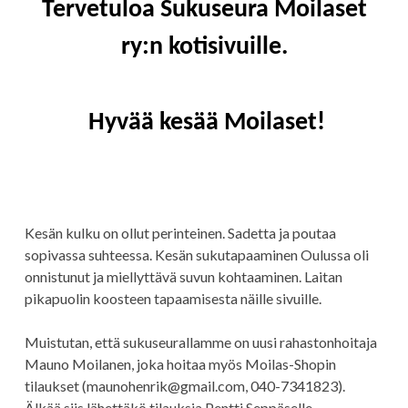
Tervetuloa Sukuseura Moilaset
T
T
L
U
A
I
J
I
ry:n kotisivuille.
A
N
E
T
U
Hyvää kesää Moilaset!
S
I
V
U
Kesän kulku on ollut perinteinen. Sadetta ja poutaa
sopivassa suhteessa. Kesän sukutapaaminen Oulussa oli
onnistunut ja miellyttävä suvun kohtaaminen. Laitan
pikapuolin koosteen tapaamisesta näille sivuille.
Muistutan, että sukuseurallamme on uusi rahastonhoitaja
Mauno Moilanen, joka hoitaa myös Moilas-Shopin
tilaukset (maunohenrik@gmail.com, 040-7341823).
Älkää siis lähettäkö tilauksia Pentti Seppäselle.