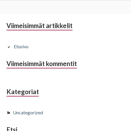
A
Viimeisimmät artikkelit
l
a
Etusivu
p
Viimeisimmät kommentit
a
l
k
Kategoriat
i
n
Uncategorized
s
Etsi