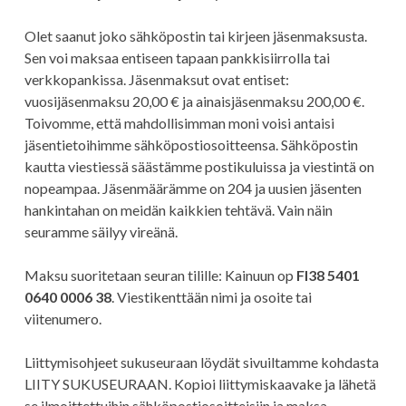
Olet saanut joko sähköpostin tai kirjeen jäsenmaksusta.
Sen voi maksaa entiseen tapaan pankkisiirrolla tai
verkkopankissa. Jäsenmaksut ovat entiset:
vuosijäsenmaksu 20,00 € ja ainaisjäsenmaksu 200,00 €.
Toivomme, että mahdollisimman moni voisi antaisi
jäsentietoihimme sähköpostiosoitteensa. Sähköpostin
kautta viestiessä säästämme postikuluissa ja viestintä on
nopeampaa. Jäsenmäärämme on 204 ja uusien jäsenten
hankintahan on meidän kaikkien tehtävä. Vain näin
seuramme säilyy vireänä.
Maksu suoritetaan seuran tilille: Kainuun op
FI38 5401
0640 0006 38
. Viestikenttään nimi ja osoite tai
viitenumero.
Liittymisohjeet sukuseuraan löydät sivuiltamme kohdasta
LIITY SUKUSEURAAN. Kopioi liittymiskaavake ja lähetä
se ilmoittettuihin sähköpostiosoitteisiin ja maksa