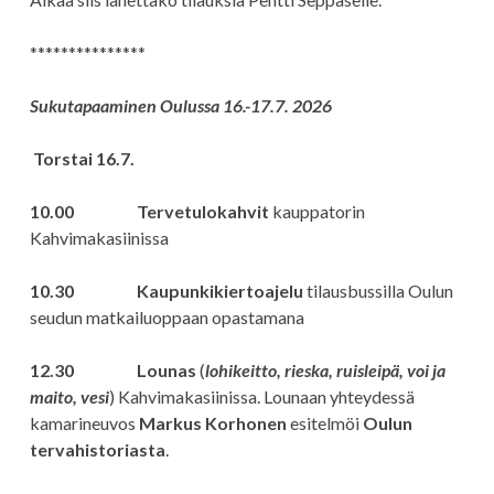
***************
Sukutapaaminen Oulussa 16.-17.7. 2026
Torstai 16.7.
10.00 Tervetulokahvit
kauppatorin
Kahvimakasiinissa
10.30 Kaupunkikiertoajelu
tilausbussilla Oulun
seudun matkailuoppaan opastamana
12.30 Lounas
(
lohikeitto, rieska, ruisleipä, voi ja
maito, vesi
) Kahvimakasiinissa. Lounaan yhteydessä
kamarineuvos
Markus Korhonen
esitelmöi
Oulun
tervahistoriasta
.