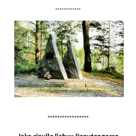
************
*****************