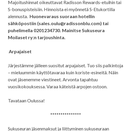
Majoitushinnat oikeuttavat Radisson Rewards-etuihin tai
S-bonuspisteisiin. Hinnoista ei myönnetä S-Etukortilla
alennusta.
Huonevaraus suoraan hotellin
sähköpostiin (sales.oulu@radissonblu.com) tai
puhelimella 0201234730.
Mainitse Sukuseura
Moilaset ry:n tarjoushinta.
Arpajaiset
Järjestämme jälleen suositut arpajaiset. Tuo siis palkintoja
– mieluummin käyttötavaraa kuin koriste-esineitä. Näin
ovat jäsenemme viestineet. Arvonta tapahtuu
vuosikokouksessa. Varaa käteistä arpojen ostoon.
Tavataan Oulussa!
***************
Sukuseuran jäsenmaksut ja liittyminen sukuseuraan