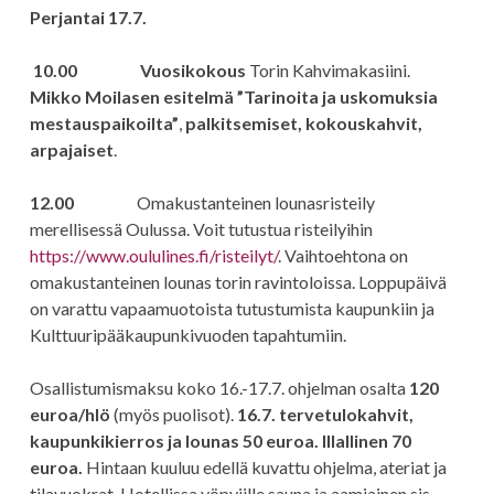
Perjantai 17.7.
10.00 Vuosikokous
Torin Kahvimakasiini.
Mikko Moilasen esitelmä
”Tarinoita ja uskomuksia
mestauspaikoilta”
,
palkitsemiset, kokouskahvit,
arpajaiset
.
12.00
Omakustanteinen lounasristeily
merellisessä Oulussa. Voit tutustua risteilyihin
https://www.oululines.fi/risteilyt/
. Vaihtoehtona on
omakustanteinen lounas torin ravintoloissa. Loppupäivä
on varattu vapaamuotoista tutustumista kaupunkiin ja
Kulttuuripääkaupunkivuoden tapahtumiin.
Osallistumismaksu koko 16.-17.7. ohjelman osalta
120
euroa/hlö
(myös puolisot).
16.7. tervetulokahvit,
kaupunkikierros ja lounas 50 euroa. Illallinen 70
euroa.
Hintaan kuuluu edellä kuvattu ohjelma, ateriat ja
tilavuokrat. Hotellissa yöpyjille sauna ja aamiainen sis.