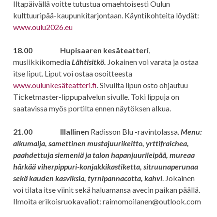
Iltapäivällä voitte tutustua omaehtoisesti Oulun
kulttuuripää-kaupunkitarjontaan. Käyntikohteita löydät:
www.oulu2026.eu
18.00 Hupisaaren kesäteatteri
,
musiikkikomedia
Lähtisitkö.
Jokainen voi varata ja ostaa
itse liput. Liput voi ostaa osoitteesta
www.oulunkesäteatteri.fi
. Sivuilta lipun osto ohjautuu
Ticketmaster-lippupalvelun sivulle. Toki lippuja on
saatavissa myös portilta ennen näytöksen alkua.
21.00 Illallinen
Radisson Blu -ravintolassa.
Menu:
alkumalja, samettinen mustajuurikeitto, yrttifraichea,
paahdettuja siemeniä ja talon hapanjuurileipää, mureaa
härkää viherpippuri-konjakkikastiketta, sitruunaperunaa
sekä kauden kasviksia, tyrnipannacotta, kahvi
. Jokainen
voi tilata itse viinit sekä haluamansa avecin paikan päällä.
Ilmoita erikoisruokavaliot: raimomoilanen@outlook.com