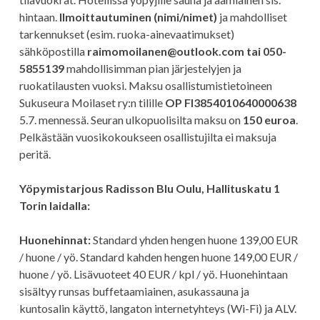
hintaan.
Ilmoittautuminen (nimi/nimet)
ja mahdolliset
tarkennukset (esim. ruoka-ainevaatimukset)
sähköpostilla
raimomoilanen@outlook.com tai 050-
5855139
mahdollisimman pian järjestelyjen ja
ruokatilausten vuoksi. Maksu osallistumistietoineen
Sukuseura Moilaset ry:n tilille
OP FI3854010640000638
5.7. mennessä. Seuran ulkopuolisilta maksu on
150 euroa
.
Pelkästään vuosikokoukseen osallistujilta ei maksuja
peritä.
Yöpymistarjous Radisson Blu Oulu, Hallituskatu 1
Torin laidalla:
Huonehinnat:
Standard yhden hengen huone 139,00 EUR
/ huone / yö. Standard kahden hengen huone 149,00 EUR /
huone / yö. Lisävuoteet 40 EUR / kpl / yö. Huonehintaan
sisältyy runsas buffetaamiainen, asukassauna ja
kuntosalin käyttö, langaton internetyhteys (Wi-Fi) ja ALV.