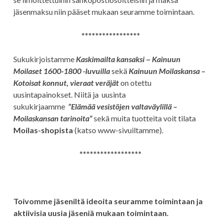
jäsenmaksu niin pääset mukaan seuramme toimintaan.
*****************
Sukukirjoistamme
Kaskimailta kansaksi
–
Kainuun
Moilaset 1600-1800 -luvuilla
sekä
Kainuun Moilaskansa –
Kotoisat konnut, vieraat veräjät
on otettu
uusintapainokset. Niitä ja uusinta
sukukirjaamme
”Elämää vesistöjen valtaväylillä –
Moilaskansan tarinoita”
sekä muita tuotteita voit tilata
Moilas-shopista
(katso www-sivuiltamme).
******************
Toivomme jäseniltä ideoita seuramme toimintaan ja
aktiivisia uusia jäseniä mukaan toimintaan.